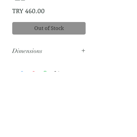
Price
TRY 460.00
Out of Stock
Dimensions
Diameter: 21cm
Subscribe Now
@2021 by Nox Studio