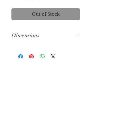
Out of Stock
Dimensions
Diameter: 16cm
Subscribe Now
@2021 by Nox Studio