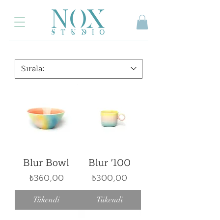
2.000₺ ve üzeri siparişlerinizde kargo ücretsiz
Blur Bowl
Blur '100
Fiyat
Fiyat
₺360,00
₺300,00
Tükendi
Tükendi