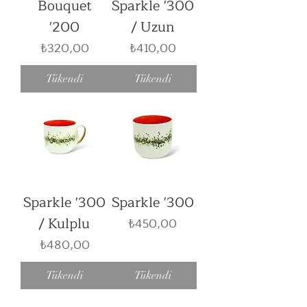
Bouquet
Sparkle '300
'200
/ Uzun
Fiyat
Fiyat
₺320,00
₺410,00
Tükendi
Tükendi
Sparkle '300
Sparkle '300
/ Kulplu
Fiyat
₺450,00
Fiyat
₺480,00
Tükendi
Tükendi