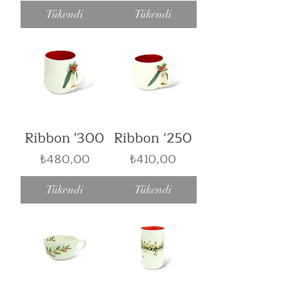
Tükendi
Tükendi
Ribbon '300
Ribbon ‘250
Fiyat
Fiyat
₺480,00
₺410,00
Tükendi
Tükendi