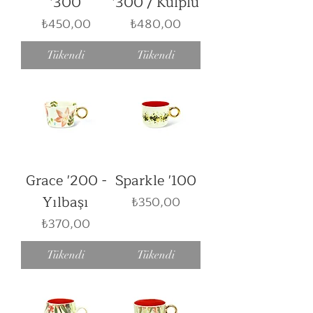
'300
'300 / Kulplu
Fiyat
Fiyat
₺450,00
₺480,00
Tükendi
Tükendi
Grace '200 -
Sparkle '100
Yılbaşı
Fiyat
₺350,00
Fiyat
₺370,00
Tükendi
Tükendi