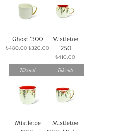
Ghost '300
Mistletoe
‘250
Normal Fiyat
İndirimli Fiyat
₺480,00
₺320,00
Fiyat
₺410,00
Tükendi
Tükendi
Mistletoe
Mistletoe