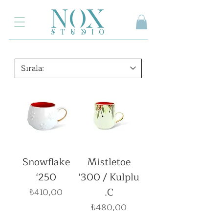
2.000₺ ve üzeri siparişlerinizde kargo ücretsiz
Snowflake
Mistletoe
‘250
'300 / Kulplu
.C
Fiyat
₺410,00
Fiyat
₺480,00