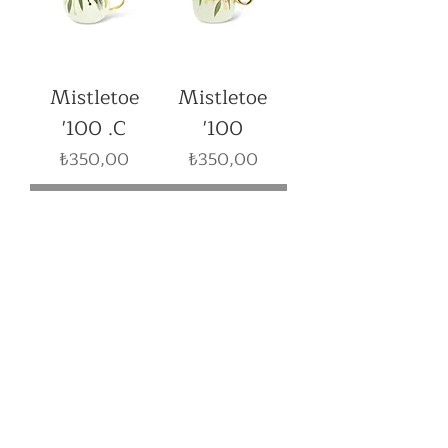
Mistletoe
Mistletoe
'100 .C
'100
Fiyat
Fiyat
₺350,00
₺350,00
Tükendi
Tükendi
Gold Vintage
Gold Vintage
'300 / Kulplu
'250
Fiyat
Fiyat
₺530,00
₺460,00