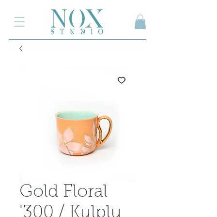
2.000₺ ve üzeri siparişlerinizde kargo ücretsiz
Gold Floral
'300 / Kulplu