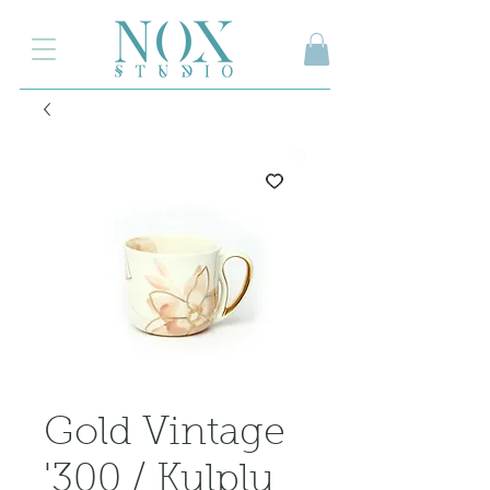
2.000₺ ve üzeri siparişlerinizde kargo ücretsiz
Gold Vintage
'300 / Kulplu