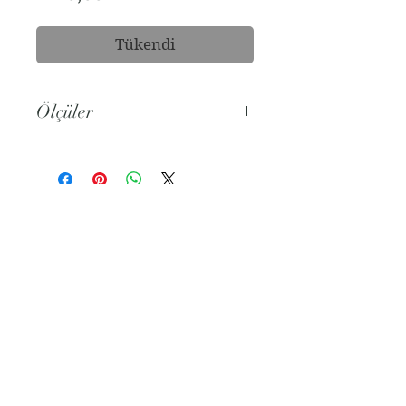
Tükendi
Ölçüler
Genişlik: 19.5 cm
Derinlik: 8.5 cm
Hemen Abone Ol
@2021 by Nox Studio