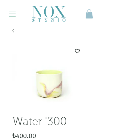
2.000₺ ve üzeri siparişlerinizde kargo ücretsiz
Water '300
Fiyat
₺400,00