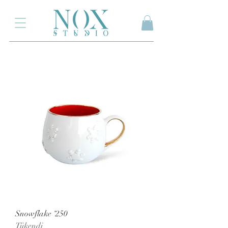
2.000₺ ve üzeri siparişlerinizde kargo ücretsiz
Snowflake ‘250
Tükendi